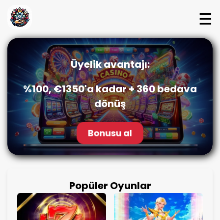
☰
Üyelik avantajı:
%100, €1350'a kadar + 360 bedava
dönüş
Bonusu al
Popüler Oyunlar