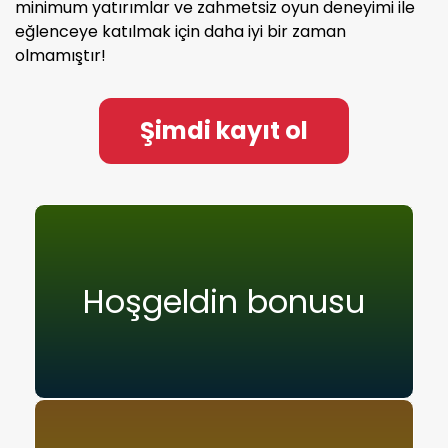
minimum yatırımlar ve zahmetsiz oyun deneyimi ile
eğlenceye katılmak için daha iyi bir zaman
olmamıştır!
Şimdi kayıt ol
Hoşgeldin bonusu